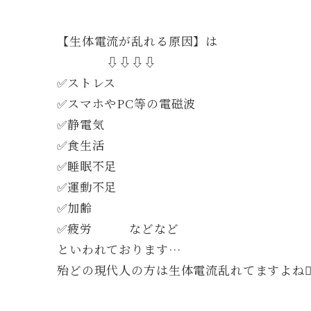
【生体電流が乱れる原因】は
⇩⇩⇩⇩
✅ストレス
✅スマホやPC等の電磁波
✅静電気
✅食生活
✅睡眠不足
✅運動不足
✅加齢
✅疲労 などなど
といわれております…
殆どの現代人の方は生体電流乱れてますよね😵‍