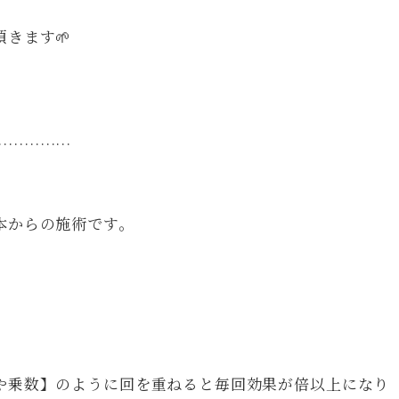
きます🌱
！
……………
本からの施術です。
や乗数】のように回を重ねると毎回効果が倍以上になり