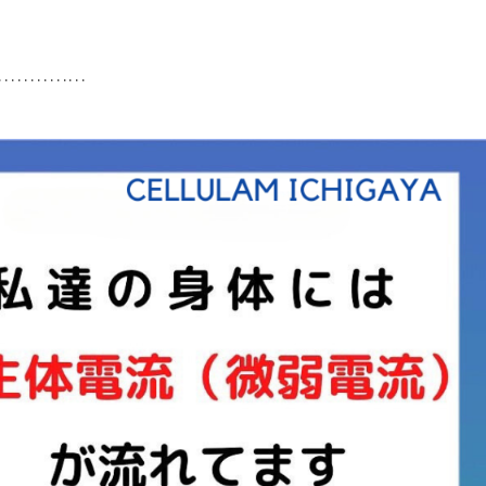
……………